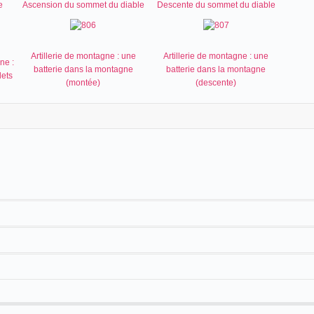
e
Ascension du sommet du diable
Descente du sommet du diable
Artillerie de montagne : une
Artillerie de montagne : une
ne :
batterie dans la montagne
batterie dans la montagne
ets
(montée)
(descente)
24)
17m