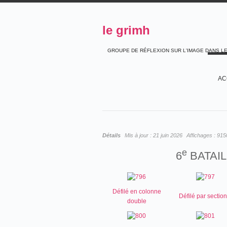
le grimh
GROUPE DE RÉFLEXION SUR L'IMAGE DANS L
AC
Détails
Mis à jour :
21 juin 2026
Affichages :
915
e
6
BATAI
Défilé en colonne
Défilé par sectio
double