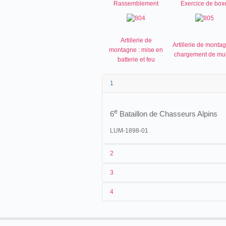
Rassemblement
Exercice de box
Artillerie de
Artillerie de montag
montagne : mise en
chargement de mul
batterie et feu
1
e
6
Bataillon de Chasseurs Alpins
LUM-1898-01
2
3
1
Lumière 796-807 (AS 914-919/920-9
4
2
n.c.
3
[été 1897]
4
France
, Massif de l'Authion