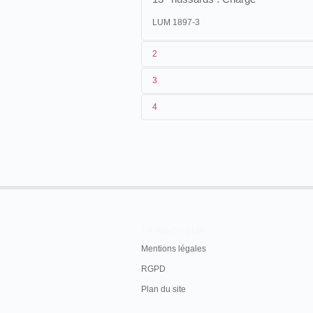
LUM 1897-3
2
3
1
Lumière
718 (AS 1093)
4
2
[
Alexandre Promio
]
3
[21/06]-[21/10/1897]
IRISH MILITARY MANOEUVRES
The annual Irish military manoeuvres wi
ont he 14th of August[...]
The 9th Brigade will consist of-
[...]
En savoir plus
A squadron of the 13th Hussars.
Mentions légales
The Weekly Nation Supplement
, 7 août 1
RGPD
Plan du site
4
Irlande
.
Dublin
.