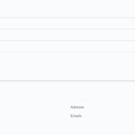
17 m
ll commence on the 9th of August and terminate
Contacts
Adresse
897, p. 2
Emails