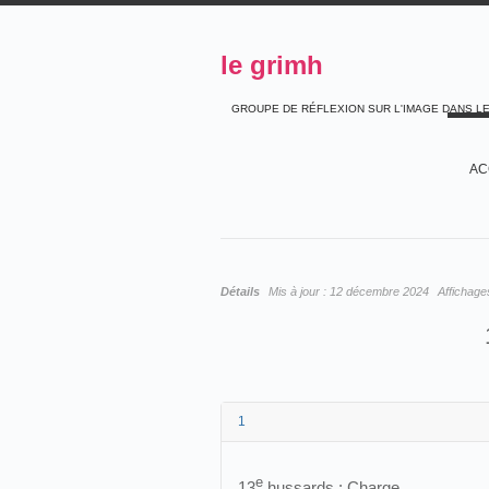
le grimh
GROUPE DE RÉFLEXION SUR L'IMAGE DANS L
AC
Détails
Mis à jour :
12 décembre 2024
Affichage
1
e
13
hussards :
Charge