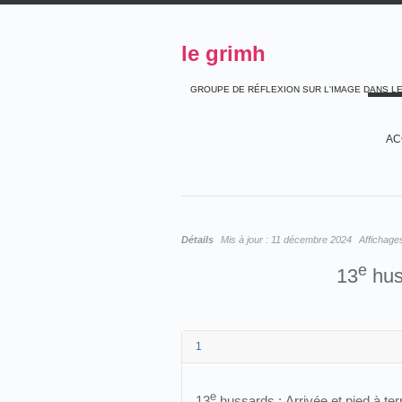
le grimh
GROUPE DE RÉFLEXION SUR L'IMAGE DANS L
AC
Détails
Mis à jour :
11 décembre 2024
Affichage
e
13
huss
1
e
13
hussards :
Arrivée et pied à ter