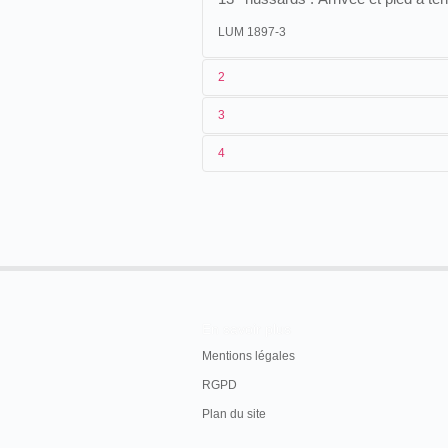
LUM 1897-3
2
3
1
Lumière
716 (AS 1091)
4
2
[
Alexandre Promio
]
3
[21/06]-[21/10/1897]
IRISH MILITARY MANOEUVRES
The annual Irish military manoeuvres wi
ont he 14th of August[...]
The 9th Brigade will consist of-
[...]
En savoir plus
A squadron of the 13th Hussars.
Mentions légales
The Weekly Nation Supplement
, 7 août 1
RGPD
Plan du site
4
Irlande
.
Dublin
.