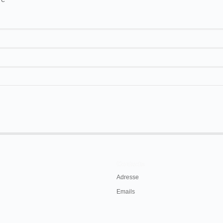
17 m
ll commence on the 9th of August and terminate
Contacts
Adresse
897, p. 2
Emails