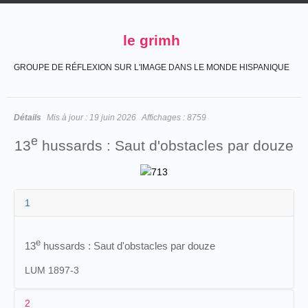
le grimh
GROUPE DE RÉFLEXION SUR L'IMAGE DANS LE MONDE HISPANIQUE
Détails
Mis à jour :
19 juin 2026
Affichages :
8759
e
13
hussards : Saut d'obstacles par douze
1
e
13
hussards :
Saut d'obstacles par douze
LUM 1897-3
2