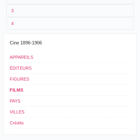
3
1
Lumière 500 (AS 867)
4
2
n.c.
3
[printemps 1897]-[06/06/1897]
Cine 1896-1906
4
France
,
Lyon
APPAREILS
ÉDITEURS
FIGURES
FILMS
PAYS
VILLES
Crédits