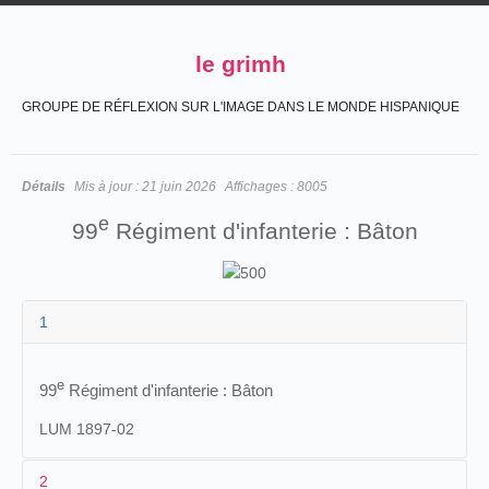
le grimh
GROUPE DE RÉFLEXION SUR L'IMAGE DANS LE MONDE HISPANIQUE
Détails
Mis à jour :
21 juin 2026
Affichages :
8005
e
99
Régiment d'infanterie : Bâton
1
e
99
Régiment d'infanterie : Bâton
LUM 1897-02
2