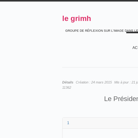
le grimh
GROUPE DE RÉFLEXION SUR L'IMAGE DANS L
AC
Détails
Création :
24 mars 2015
Mis à jour :
21 j
11362
Le Présiden
1