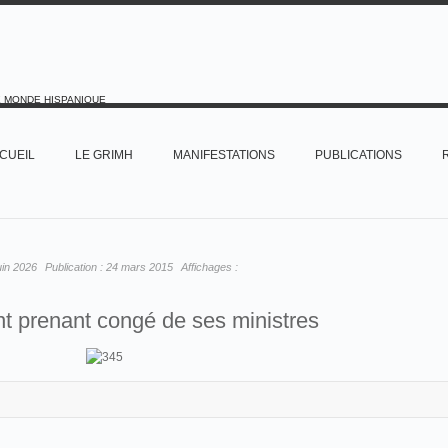
E MONDE HISPANIQUE
CUEIL
LE GRIMH
MANIFESTATIONS
PUBLICATIONS
uin 2026
Publication :
24 mars 2015
Affichages :
t prenant congé de ses ministres