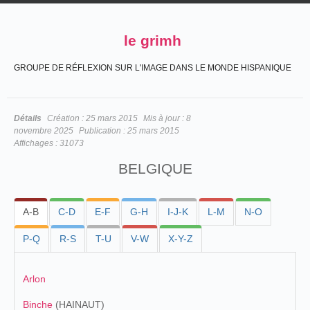
le grimh
GROUPE DE RÉFLEXION SUR L'IMAGE DANS LE MONDE HISPANIQUE
Détails
Création :
25 mars 2015
Mis à jour :
8
novembre 2025
Publication :
25 mars 2015
Affichages :
31073
BELGIQUE
A-B
C-D
E-F
G-H
I-J-K
L-M
N-O
P-Q
R-S
T-U
V-W
X-Y-Z
Arlon
Binche
(HAINAUT)