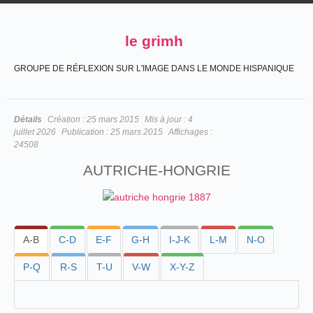
le grimh
GROUPE DE RÉFLEXION SUR L'IMAGE DANS LE MONDE HISPANIQUE
Détails
Création :
25 mars 2015
Mis à jour :
4
juillet 2026
Publication :
25 mars 2015
Affichages :
24508
AUTRICHE-HONGRIE
A-B
C-D
E-F
G-H
I-J-K
L-M
N-O
P-Q
R-S
T-U
V-W
X-Y-Z