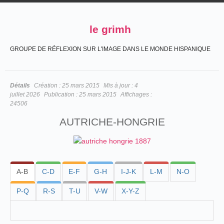
le grimh
GROUPE DE RÉFLEXION SUR L'IMAGE DANS LE MONDE HISPANIQUE
Détails
Création :
25 mars 2015
Mis à jour :
4
juillet 2026
Publication :
25 mars 2015
Affichages :
24506
AUTRICHE-HONGRIE
A-B
C-D
E-F
G-H
I-J-K
L-M
N-O
P-Q
R-S
T-U
V-W
X-Y-Z