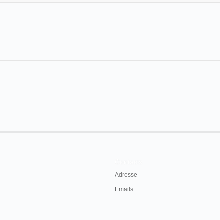
El Liberal,
Murcia, 4 de febrero de 1907
Contacts
Adresse
Emails