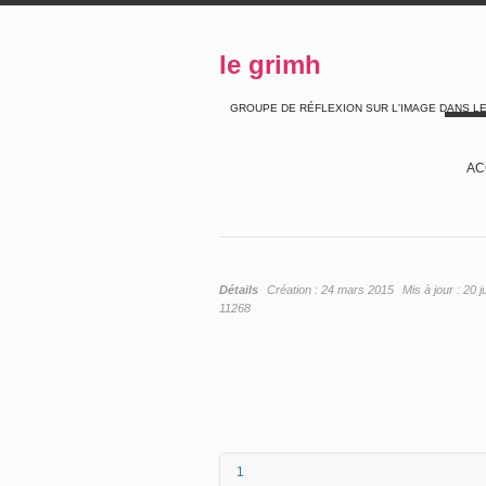
le grimh
GROUPE DE RÉFLEXION SUR L'IMAGE DANS L
AC
Détails
Création :
24 mars 2015
Mis à jour :
20 j
11268
1