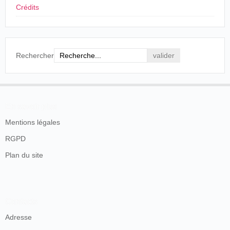
Crédits
In October, 1890, I began work at Mr. Edison's
Laboratory on moving picture apparatus and have
been continuously employed on that work since, with
the exception of the year before stated, when I was
Rechercher
not in Mr. Edison's employ. At the start of my work
on moving picture apparatus, I assisted Mr. W. K. L.
Dickson in the construction and testing of moving
picture apparatus and in the taking of photographs of
moving objects. Shortly after the beginning of my
En savoir plus
work on this subject, a building was erected
Mentions légales
especially for the taking of photographs of moving
objects, which building was mounted on wheels, so
RGPD
that it could be shifted about to get the proper light,
and this building was known as the "Black Maria".
Plan du site
"
Affidavit of William Heise
", United States Circuit
Court. "Armat Moving Picture Company vs. Edison
Manufacturing Company". New York, 10 décembre
1902, p. 10-11.
Contacts
Adresse