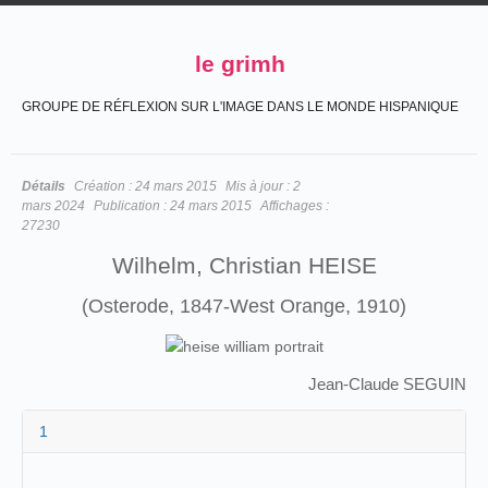
le grimh
GROUPE DE RÉFLEXION SUR L'IMAGE DANS LE MONDE HISPANIQUE
Détails
Création :
24 mars 2015
Mis à jour :
2
mars 2024
Publication :
24 mars 2015
Affichages :
27230
Wilhelm, Christian HEISE
(Osterode, 1847-West Orange, 1910)
Jean-Claude SEGUIN
1