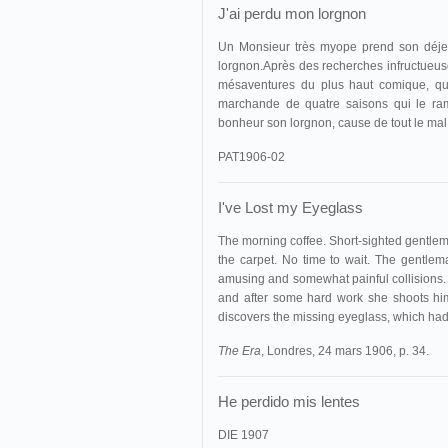
J'ai perdu mon lorgnon
Un Monsieur très myope prend son déjeune
lorgnon.Après des recherches infructueus
mésaventures du plus haut comique, qu
marchande de quatre saisons qui le ramè
bonheur son lorgnon, cause de tout le mal, 
PAT1906-02
I've Lost my Eyeglass
The morning coffee. Short-sighted gentleman
the carpet. No time to wait. The gentle
amusing and somewhat painful collisions. U
and after some hard work she shoots him 
discovers the missing eyeglass, which had f
The Era
, Londres, 24 mars 1906, p. 34.
He perdido mis lentes
DIE 1907