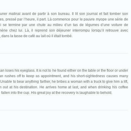
r matinal avant de partir à son bureau. Il lit son journal et fait tomber son
es, pressé par l’heure, il part. Là commence pour le pauvre myope une série de
i se termine par une chute au milieu d’un tas de légumes d’une voiture de
ne chez lui. Là, il reprend son déjeuner interrompu lorsqu’il retrouve avec
dans la tasse de café au lait où il était tombé.
 loses his eyeglass. It is not to he found either on the table or the floor or under
man rushes off to keep as appointment, and his short-sightedness causes many
nable to bear anything farther, he bribes a woman with a truck to give him a lift,
out at his destination. He arrives home at last, and when drinking his coffee
allen into the cup. His great joy at the recovery is laughable to behold.