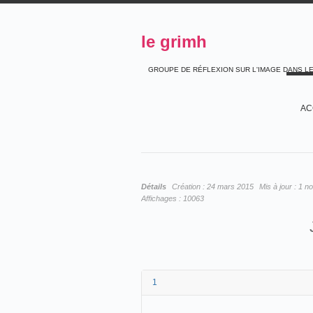
le grimh
GROUPE DE RÉFLEXION SUR L'IMAGE DANS L
AC
Détails
Création :
24 mars 2015
Mis à jour :
1 n
Affichages :
10063
1