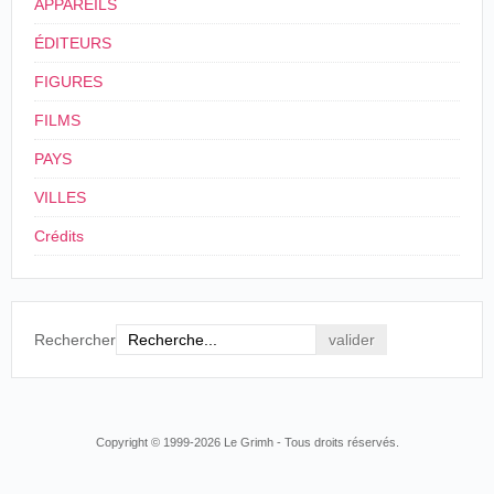
15, Bd des Italiens
APPAREILS
Paris
ÉDITEURS
Monsieur;
Nous avons une matinée demain mercredi à 2 h 1/2. Si
FIGURES
vous désirez venir voir le travail de Foottit et Chocolat,
vous n'aurez qu'à vous présenter au contrôle avec ce mot
FILMS
Nous pourrions après, prendre rendez-vous, afin que les
deux artistes puissent aller chez vous.
PAYS
Veuillez agréer, Monsieur, nos salutations empressées.
Louis.
VILLES
M. Louis, Courrier à Jacques Ducom, 24 juillet 1900
Crédits
(collection particulière)
Rechercher
Les frères Chremo, acrobates ; Footit et Chocolat du
Nouveau-Cirque, nous procurèrent bien des vues à succè
nous les exécutions alors pour la maison Lumière.
Jacques Ducom, Le Cinématographe scientifique
Copyright © 1999-2026 Le Grimh - Tous droits réservés.
et industriel [1911], Paris Albin Michel, 1924, p. 45.