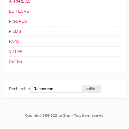
15, Bd des Italiens
APPAREILS
Paris
ÉDITEURS
Monsieur;
Nous avons une matinée demain mercredi à 2 h 1/2. Si
FIGURES
vous désirez venir voir le travail de Foottit et Chocolat,
vous n'aurez qu'à vous présenter au contrôle avec ce mot
FILMS
Nous pourrions après, prendre rendez-vous, afin que les
deux artistes puissent aller chez vous.
PAYS
Veuillez agréer, Monsieur, nos salutations empressées.
Louis.
VILLES
M. Louis, Courrier à Jacques Ducom, 24 juillet 1900
Crédits
(collection particulière)
Les frères Chremo, acrobates ; Footit et Chocolat du
Nouveau-Cirque, nous procurèrent bien des vues à succè
Rechercher
nous les exécutions alors pour la maison Lumière.
Jacques Ducom, Le Cinématographe scientifique
et industriel [1911], Paris Albin Michel, 1924, p. 45.
Copyright © 1999-2026 Le Grimh - Tous droits réservés.
3
24/07/1900-30/09/1900