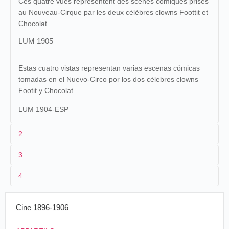
Ces quatre vues représentent des scènes comiques prises
au Nouveau-Cirque par les deux célèbres clowns Foottit et
Chocolat.
LUM 1905
Estas cuatro vistas representan varias escenas cómicas
tomadas en el Nuevo-Circo por los dos célebres clowns
Footit y Chocolat.
LUM 1904-ESP
2
3
1
Lumière 1041 (AS 392)
4
2
Jacques Ducom
Foo
NOUVEAU-CIRQUE
Cine 1896-1906
Administration
Monsieur l'Agent général de la photographie en couleur