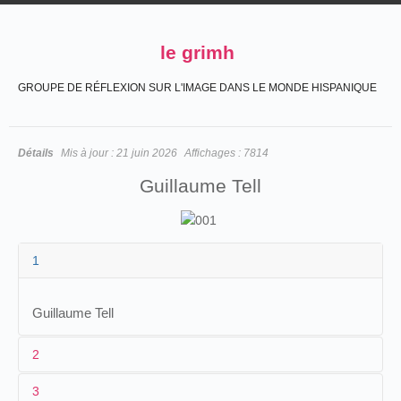
le grimh
GROUPE DE RÉFLEXION SUR L'IMAGE DANS LE MONDE HISPANIQUE
Détails
Mis à jour :
21 juin 2026
Affichages :
7814
Guillaume Tell
1
Guillaume Tell
2
3
1
Reynaud 1