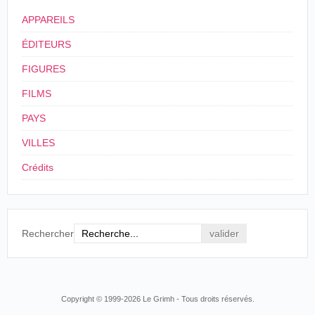
Monsieur l'Agent général de la photographie en
APPAREILS
couleurs
15, Bd des Italiens
ÉDITEURS
Paris
Monsieur;
FIGURES
Nous avons une matinée demain mercredi à 2 h
1/2. Si vous désirez venir voir le travail de
FILMS
Foottit et Chocolat, vous n'aurez qu'à vous
présenter au contrôle avec ce mot.
PAYS
Nous pourrions après, prendre rendez-vous, afin
VILLES
que les deux artistes puissent aller chez vous.
Veuillez agréer, Monsieur, nos salutations
Crédits
empressées.
Louis.
M. Louis Lumière, Courrier à Jacques Ducom,
24 juillet 1900
(
© Collection
Rechercher
particulière/Grimh
).
Copyright © 1999-2026 Le Grimh - Tous droits réservés.
Les frères Chremo, acrobates ; Footit et
Chocolat du Nouveau-Cirque, nous procurèrent