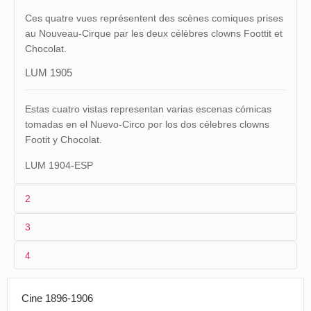
Ces quatre vues représentent des scènes comiques prises
au Nouveau-Cirque par les deux célèbres clowns Foottit et
Chocolat.
LUM 1905
Estas cuatro vistas representan varias escenas cómicas
tomadas en el Nuevo-Circo por los dos célebres clowns
Footit y Chocolat.
LUM 1904-ESP
2
3
1
Lumière
1138-1143 (AS 389-394)
4
2
Jacques Ducom
Foottit
.
Chocolat
NOUVEAU-CIRQUE
Cine 1896-1906
Administration