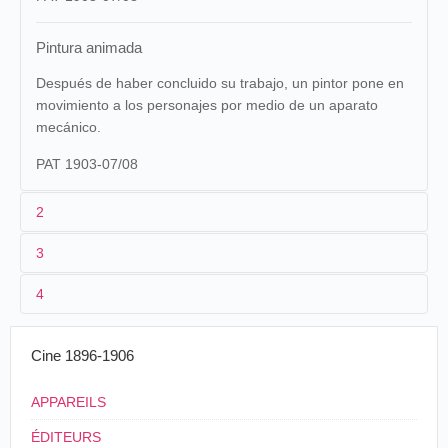
Pintura animada
Después de haber concluido su trabajo, un pintor pone en
movimiento a los personajes por medio de un aparato
mecánico.
PAT 1903-07/08
2
3
1
Pathé
716
4
2
n.c.
03/12/1903
Espagne
,
Burgos
Pradera
3
≤ 07/1903
26/07/1904
Mexique
,
Toluca
Enrique Rosas
Cine 1896-1906
4
France
08/12/1904
Mexique
,
Mexico
Toscano
/
Barreir
01/01/1905
Mexique
,
Atlixco
Barreiro
/
Toscan
APPAREILS
01/06/1905
Mexique
,
Naolinco
Barreiro
/
Toscan
ÉDITEURS