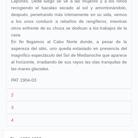
Lapones. Dede luego se ve a las mujeres y a los niños
recogiendo el bacalao secado al sol y amontonándolo,
después, penetrando más íntimamente en su vida, vemos
a los unos conducir a rebaños de rengíferos, mientras
otros enfrente de su choza se dedican a los trabajos de la
casa.
En fin llegamos al Cabo Norte donde, a pesar de la
aspereza del sitio, uno queda extasiado en presencia del
magnífico espectáculo del Sol de Medianoche que aparece
al horizonte, irradiando de sus rayos las olas tranquilas de
las mares glaciales.
PAT 1904-03
2
3
1
Pathé
1140
4
2
n.c.
Espagne
,
De Cristiana 
26/11/1904
Diorama
Barcelone
Cabo Norte
3
< 26/11/1904
130 m/430 ft