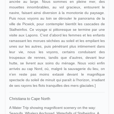
ancrée au large. Nous sommes en pleine mer, des
mouettes innombrables, au vol gracieux, entourent le
navire, faisant ainsi diversion à la monotonie du paysage.
Puis nous voyons au loin se dérouler le panorama de la
ville de Picwick, pour contempler bientôt les cascades de
Stalheinfos. Ce voyage si pittoresque se termine par une
visite aux Lapons. C’est d’abord les femmes et les enfants
ramassant les morues séchées au soleil et les empilant les
unes sur les autres, puis pénétrant plus intimement dans
leur vie, nous les voyons, certains conduisant des
troupeaux de rennes, tandis que d’autres, devant leur
hutte, se livrent aux soins du ménage. Nous voici enfin
arrivés au cap Nord, où, malgré la sauvagerie du lieu, on
n’en reste pas moins extasié devant le magnifique
spectacle du soleil de minuit qui paraît à l’horizon, irradiant
de ses rayons les flots tranquilles des mers glaciales.]
Christiana to Cape North
A Water Trip showing magnificent scenery on the way:
Seagulls, Whalers Anchored, Waterfalls of Stalheinfos, A