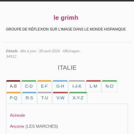
le grimh
GROUPE DE RÉFLEXION SUR L'IMAGE DANS LE MONDE HISPANIQUE
Détails
Mis à jour :
30 avril 2026
Affichages :
34912
ITALIE
A-B
C-D
E-F
G-H
I-J-K
L-M
N-O
P-Q
R-S
T-U
V-W
X-Y-Z
Acireale
Ancone
(LES MARCHES)