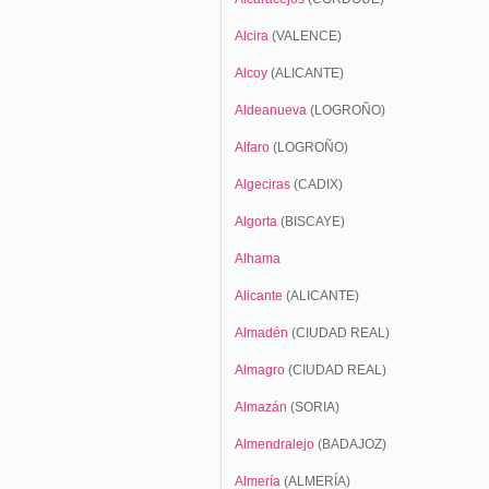
Alcira
(VALENCE)
Alcoy
(ALICANTE)
Aldeanueva
(LOGROÑO)
Alfaro
(LOGROÑO)
Algeciras
(CADIX)
Algorta
(BISCAYE)
Alhama
Alicante
(ALICANTE)
Almadén
(CIUDAD REAL)
Almagro
(CIUDAD REAL)
Almazán
(SORIA)
Almendralejo
(BADAJOZ)
Almería
(ALMERÍA)