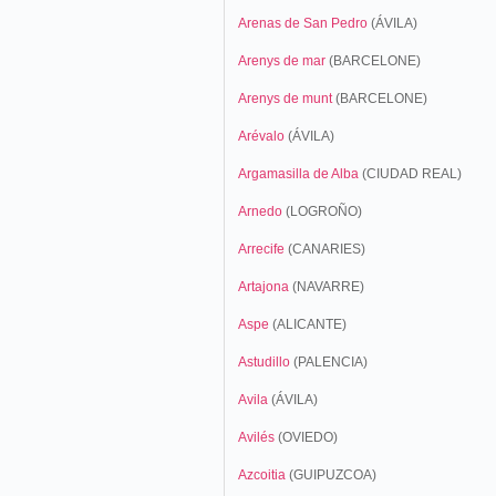
Arenas de San Pedro
(ÁVILA)
Arenys de mar
(BARCELONE)
Arenys de munt
(BARCELONE)
Arévalo
(ÁVILA)
Argamasilla de Alba
(CIUDAD REAL)
Arnedo
(LOGROÑO)
Arrecife
(CANARIES)
Artajona
(NAVARRE)
Aspe
(ALICANTE)
Astudillo
(PALENCIA)
Avila
(ÁVILA)
Avilés
(OVIEDO)
Azcoitia
(GUIPUZCOA)