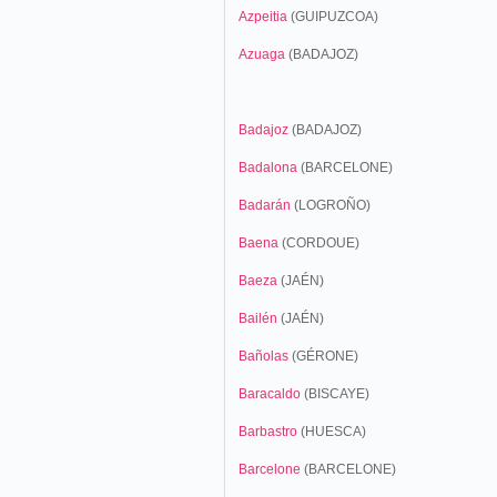
Azpeitia
(GUIPUZCOA)
Azuaga
(BADAJOZ)
Badajoz
(BADAJOZ)
Badalona
(BARCELONE)
Badarán
(LOGROÑO)
Baena
(CORDOUE)
Baeza
(JAÉN)
Bailén
(JAÉN)
Bañolas
(GÉRONE)
Baracaldo
(BISCAYE)
Barbastro
(HUESCA)
Barcelone
(BARCELONE)