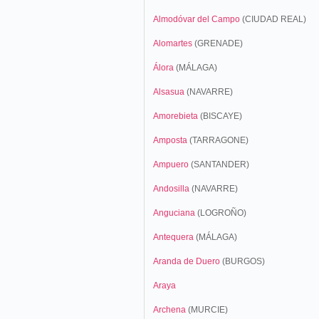
Almodóvar del Campo
(CIUDAD REAL)
Alomartes
(GRENADE)
Álora
(MÁLAGA)
Alsasua
(NAVARRE)
Amorebieta
(BISCAYE)
Amposta
(TARRAGONE)
Ampuero
(SANTANDER)
Andosilla
(NAVARRE)
Anguciana
(LOGROÑO)
Antequera
(MÁLAGA)
Aranda de Duero
(BURGOS)
Araya
Archena
(MURCIE)