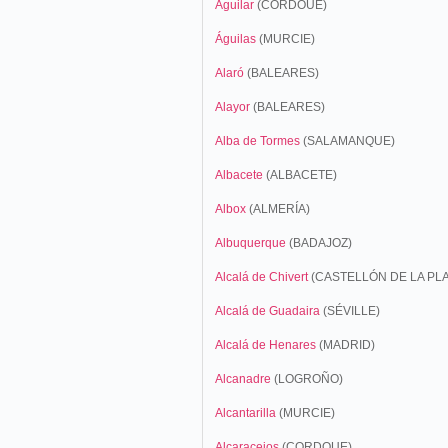
Aguilar
(CORDOUE)
Águilas
(
MURCIE)
Alaró
(BALEARES)
Alayor
(BALEARES)
Alba de Tormes
(SALAMANQUE)
Albacete
(ALBACETE)
Albox
(ALMERÍA)
Albuquerque
(BADAJOZ)
Alcalá de Chivert
(CASTELLÓN DE LA PL
Alcalá de Guadaira
(SÉVILLE)
Alcalá de Henares
(MADRID)
Alcanadre
(LOGROÑO)
Alcantarilla
(MURCIE)
Alcaracejos
(CORDOUE)