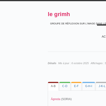
le grimh
GROUPE DE RÉFLEXION SUR L'IMAGE DANS L
AC
Détails
Mis à jour :
6 octobre 2025
Affichages :
A-B
C-D
E-F
G-H-I
J-K-L
Ágreda
(SORIA)