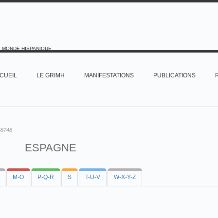
E MONDE HISPANIQUE
CUEIL
LE GRIMH
MANIFESTATIONS
PUBLICATIONS
58748
ESPAGNE
M-O
P-Q-R
S
T-U-V
W-X-Y-Z