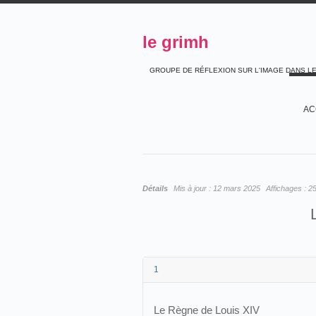
le grimh
GROUPE DE RÉFLEXION SUR L'IMAGE DANS L
AC
Détails
Mis à jour :
12 mars 2025
Affichages :
2
1
Le Règne de Louis XIV