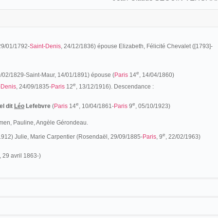
 29/01/1792-
Saint-Denis
, 24/12/1836) épouse Elizabeth, Félicité Chevalet ([1793]-
e
0/02/1829-Saint-Maur, 14/01/1891) épouse (
Paris
14
, 14/04/1860)
e
-Denis
, 24/09/1835-
Paris
12
, 13/12/1916). Descendance :
e
e
l dit
Léo
Lefebvre
(
Paris
14
, 10/04/1861-
Paris
9
, 05/10/1923)
men, Pauline, Angèle Gérondeau.
e
1912) Julie, Marie Carpentier (Rosendaël, 29/09/1885-
Paris
, 9
, 22/02/1963)
, 29 avril 1863-)