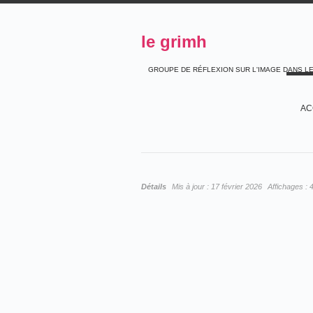
le grimh
GROUPE DE RÉFLEXION SUR L'IMAGE DANS L
AC
Détails
Mis à jour :
17 février 2026
Affichages :