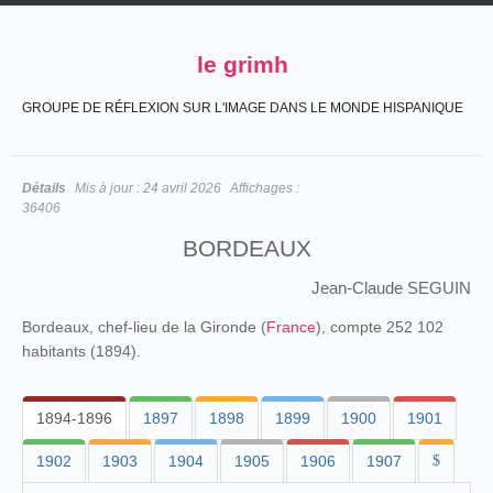
le grimh
GROUPE DE RÉFLEXION SUR L'IMAGE DANS LE MONDE HISPANIQUE
Détails
Mis à jour :
24 avril 2026
Affichages :
36406
BORDEAUX
Jean-Claude SEGUIN
Bordeaux, chef-lieu de la Gironde (
France
), compte 252 102
habitants (1894).
1894-1896
1897
1898
1899
1900
1901
1902
1903
1904
1905
1906
1907
$