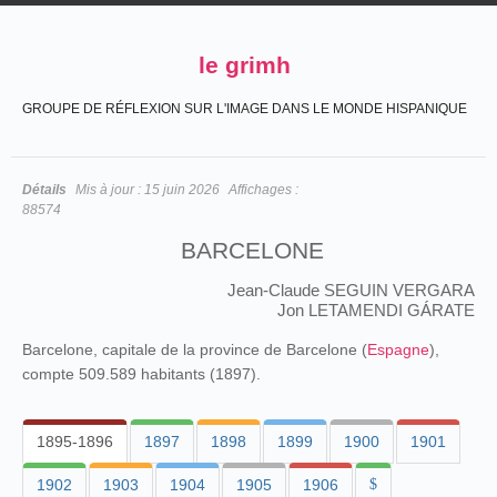
le grimh
GROUPE DE RÉFLEXION SUR L'IMAGE DANS LE MONDE HISPANIQUE
Détails
Mis à jour :
15 juin 2026
Affichages :
88574
BARCELONE
Jean-Claude SEGUIN VERGARA
Jon LETAMENDI GÁRATE
Barcelone, capitale de la province de Barcelone (
Espagne
),
compte 509.589 habitants (1897).
1895-1896
1897
1898
1899
1900
1901
1902
1903
1904
1905
1906
$