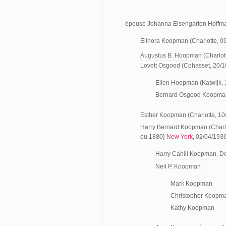
épouse Johanna Eisengarten Hoffma
Elinora Koopman (Charlotte, 0
Augustus B. Hoopman
(Charlot
Lovett Osgood (Cohasset, 20/
Ellen Hoopman (Katwijk,
Bernard Osgood Koopma
Esther Koopman (Charlotte, 10
Harry Bernard Koopman (Charlo
ou 1880]-
New York
, 02/04/193
Harry Cahill Koopman
. D
Neil P. Koopman
Mark Koopman
Christopher Koopm
Kathy Koopman