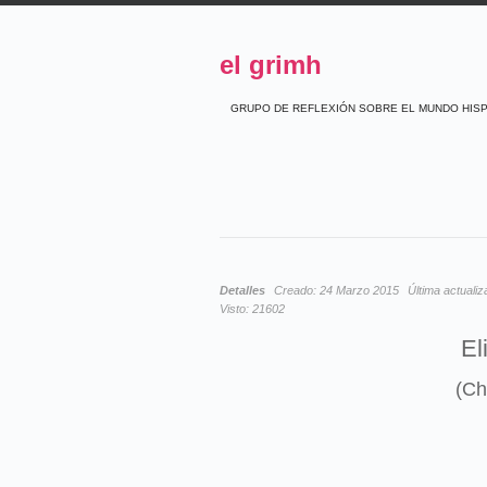
el grimh
GRUPO DE REFLEXIÓN SOBRE EL MUNDO HIS
Detalles
Creado:
24 Marzo 2015
Última actualiz
Visto:
21602
El
(Ch