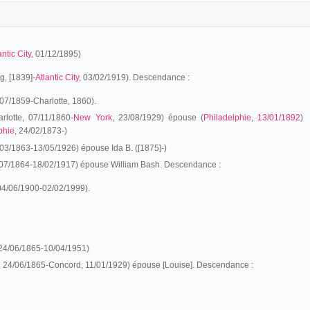
antic City,
01/12/1895)
, [1839]-
Atlantic City
, 03/02/1919). Descendance :
07/1859-Charlotte, 1860).
rlotte, 07/11/1860-
New York
, 23/08/1929) épouse (
Philadelphie
,
13/01/1892
)
phie
, 24/02/1873-)
03/1863-13/05/1926) épouse Ida B. ([1875]-)
07/1864-18/02/1917) épouse William Bash. Descendance :
 04/06/1900-02/02/1999).
24/06/1865-10/04/1951)
 24/06/1865-Concord, 11/01/1929) épouse [Louise]. Descendance :