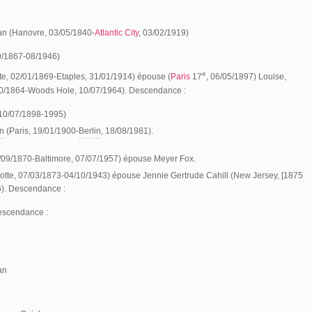
n (Hanovre, 03/05/1840-
Atlantic City
, 03/02/1919)
9/1867-08/1946)
e
te, 02/01/1869-Etaples, 31/01/1914) épouse (
Paris
17
, 06/05/1897) Louise,
10/1864-Woods Hole, 10/07/1964). Descendance :
 10/07/1898-1995)
n
(Paris, 19/01/1900-
Berlin
, 18/08/1981).
/09/1870-Baltimore, 07/07/1957) épouse Meyer Fox.
tte, 07/03/1873-04/10/1943) épouse Jennie Gertrude Cahill (New Jersey, [1875
6). Descendance :
escendance :
an