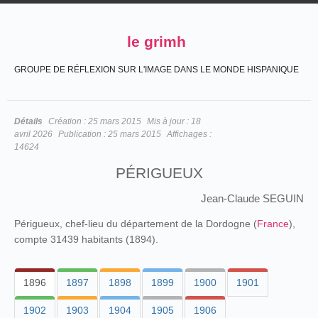
le grimh
GROUPE DE RÉFLEXION SUR L'IMAGE DANS LE MONDE HISPANIQUE
Détails
Création :
25 mars 2015
Mis à jour :
18
avril 2026
Publication :
25 mars 2015
Affichages :
14624
PÉRIGUEUX
Jean-Claude SEGUIN
Périgueux, chef-lieu du département de la Dordogne (
France
),
compte 31439 habitants (1894).
1896
1897
1898
1899
1900
1901
1902
1903
1904
1905
1906