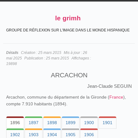
le grimh
GROUPE DE RÉFLEXION SUR L'IMAGE DANS LE MONDE HISPANIQUE
Détails
Création :
25 mars 2015
Mis à jour :
26
mai 2025
Publication :
25 mars 2015
Affichages :
19898
ARCACHON
Jean-Claude SEGUIN
Arcachon, commune du département de la Gironde (
France
),
compte 7.910 habitants (1894).
1896
1897
1898
1899
1900
1901
1902
1903
1904
1905
1906