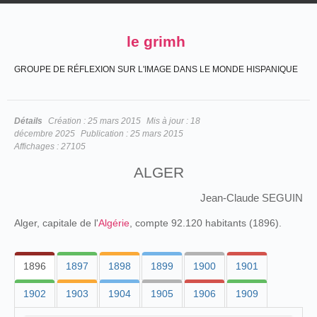
le grimh
GROUPE DE RÉFLEXION SUR L'IMAGE DANS LE MONDE HISPANIQUE
Détails
Création :
25 mars 2015
Mis à jour :
18
décembre 2025
Publication :
25 mars 2015
Affichages :
27105
ALGER
Jean-Claude SEGUIN
Alger, capitale de l'
Algérie
, compte 92.120 habitants (1896).
1896
1897
1898
1899
1900
1901
1902
1903
1904
1905
1906
1909