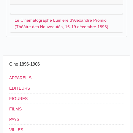
Le Cinématographe Lumière d'Alexandre Promio
(Théâtre des Nouveautés, 16-19 décembre 1896)
Le " globe-trotter " de la maison Lumière,
Alexandre
Promio
arrive en
Algérie
en décembre 1896 pour un
bref séjour principalement destiné à prendre des vues
Cine 1896-1906
locales. Il en profite malgré tout pour organiser
quelques séances au théâtre des Nouveautés
d'Alger :
APPAREILS
ÉDITEURS
Ce soir, mardi, aux Nouveautés, la
Compagnie F. Achard nous donnera deux grands
FIGURES
succès de son répertoire : Feu Toupinel et Les
FILMS
surprises du divorce, deux pièces plusieurs fois
centenaires de l’auteur préféré du public, Mr
PAYS
Alexandre Bisson. Entre ces deux pièces,
pendant l’entracte, première représentation du
VILLES
Véritable cinématographe Lumière.