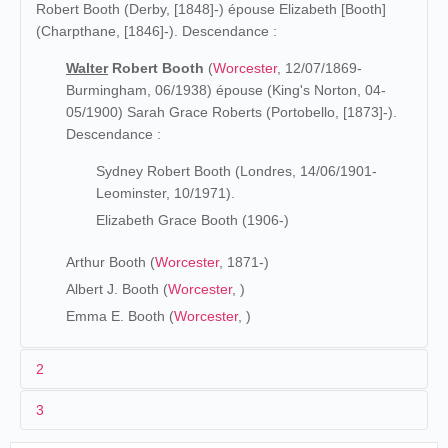
Robert Booth (Derby, [1848]-) épouse Elizabeth [Booth]
(Charpthane, [1846]-). Descendance :
Walter
Robert Booth
(
Worcester
, 12/07/1869-
Burmingham, 06/1938) épouse (King's Norton, 04-
05/1900) Sarah Grace Roberts (Portobello, [1873]-).
Descendance :
Sydney Robert Booth (Londres, 14/06/1901-
Leominster, 10/1971).
Elizabeth Grace Booth (1906-)
Arthur Booth (
Worcester
, 1871-)
Albert J. Booth (
Worcester
, )
Emma E. Booth (
Worcester
, )
2
3
Les Origines (1869-1896)