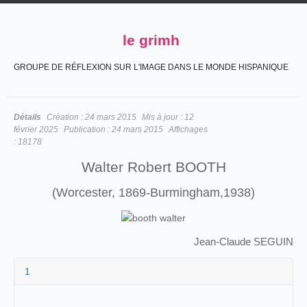
le grimh
GROUPE DE RÉFLEXION SUR L'IMAGE DANS LE MONDE HISPANIQUE
Détails
Création :
24 mars 2015
Mis à jour :
12
février 2025
Publication :
24 mars 2015
Affichages
:
18178
Walter Robert BOOTH
(Worcester, 1869-Burmingham,1938)
Jean-Claude SEGUIN
1