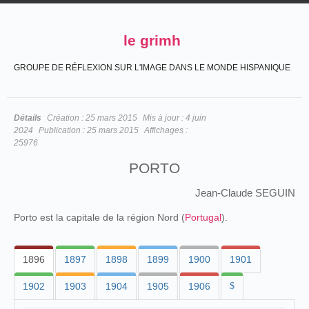
le grimh
GROUPE DE RÉFLEXION SUR L'IMAGE DANS LE MONDE HISPANIQUE
Détails
Création :
25 mars 2015
Mis à jour :
4 juin
2024
Publication :
25 mars 2015
Affichages :
25976
PORTO
Jean-Claude SEGUIN
Porto est la capitale de la région Nord (
Portugal
).
1896
1897
1898
1899
1900
1901
1902
1903
1904
1905
1906
$