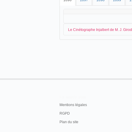
1896
1897
1898
1899
1
Le Cinétographe Injalbert de M. J. Giro
Le cinétographe de M. J. Girod s'install
ALAIS
Le cinématographe - Notre ville est pourvu
Lumière, appareil de photographie animée, q
grand nombre de villes de province.
Il est installé dans un magasin de la maiso
er
Le petit méridional
, Montpelliere, jeudi 1
En savoir plus
Mentions légales
Le lendemain, une précision est apportée
RGPD
Plan du site
ALAIS
Photographie animée. - Ce n'est pas le cin