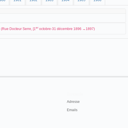
900
1901
1902
1903
1904
1905
1906
er
d (Rue Docteur Serre, [1
octobre-31 décembre 1896 →1897)
e à la fin du mois de septembre rue Docteur Serre :
e depuis quelques jours du cinématographe
ui a eu tant de succès à Paris et dans un
n Villesèche, rue Docteur Serre.
octobre 1896.
Contacts
Adresse
 au sujet de l'appareil de projection :
Emails
ématographe Lumière, qui est installé par M.