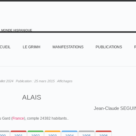
E MONDE HISPANIQUE
CUEIL
LE GRIMH
MANIFESTATIONS
PUBLICATIONS
uillet 2024
Publication :
25 mars 2015
Affichages
ALAIS
Jean-Claude SEGUI
u Gard (
France
), compte 24382 habitants..