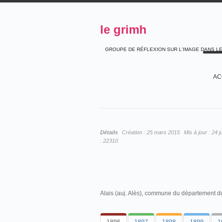
le grimh
GROUPE DE RÉFLEXION SUR L'IMAGE DANS L
AC
Détails
Création :
25 mars 2015
Mis à jour :
24 j
:
22310
Alais (auj. Alès), commune du département d