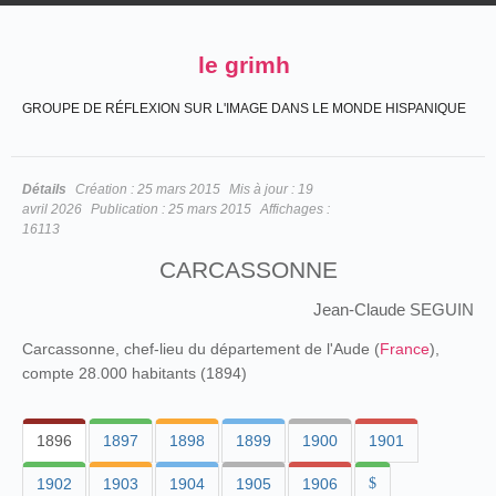
le grimh
GROUPE DE RÉFLEXION SUR L'IMAGE DANS LE MONDE HISPANIQUE
Détails
Création :
25 mars 2015
Mis à jour :
19
avril 2026
Publication :
25 mars 2015
Affichages :
16113
CARCASSONNE
Jean-Claude SEGUIN
Carcassonne, chef-lieu du département de l'Aude (
France
),
compte 28.000 habitants (1894)
1896
1897
1898
1899
1900
1901
1902
1903
1904
1905
1906
$