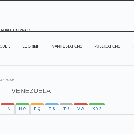
E MONDE HISPANIQUE
CUEIL
LE GRIMH
MANIFESTATIONS
PUBLICATIONS
es :
21350
VENEZUELA
L-M
N-O
P-Q
R-S
T-U
V-W
X-Y-Z