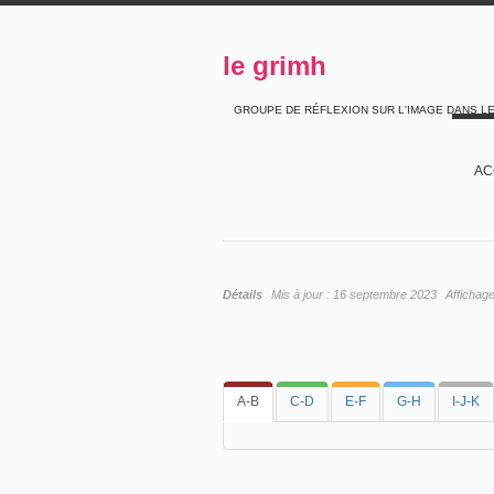
le grimh
GROUPE DE RÉFLEXION SUR L'IMAGE DANS L
AC
Détails
Mis à jour :
16 septembre 2023
Affichag
A-B
C-D
E-F
G-H
I-J-K