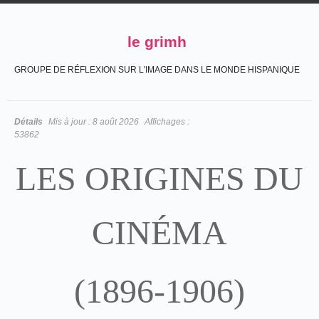
le grimh
GROUPE DE RÉFLEXION SUR L'IMAGE DANS LE MONDE HISPANIQUE
Détails
Mis à jour :
8 août 2026
Affichages :
53862
LES ORIGINES DU
CINÉMA
(1896-1906)