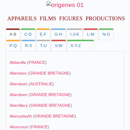
APPAREILS
FILMS
FIGURES
PRODUCTIONS
A-B
C-D
E-F
G-H
I-J-K
L-M
N-O
P-Q
R-S
T-U
V-W
X-Y-Z
Abbeville
(
FRANCE
)
Aberdare
(
GRANDE BRETAGNE
)
Aberdeen
(
AUSTRALIE
)
Aberdeen
(
GRANDE BRETAGNE
)
Abertillery
(
GRANDE BRETAGNE
)
Aberystwyth
(
GRANDE BRETAGNE
)
Aboncourt
(
FRANCE
)