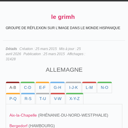
le grimh
GROUPE DE RÉFLEXION SUR L'IMAGE DANS LE MONDE HISPANIQUE
Détails
Création :
25 mars 2015
Mis à jour :
25
avril 2026
Publication :
25 mars 2015
Affichages :
31428
ALLEMAGNE
A-B
C-D
E-F
G-H
I-J-K
L-M
N-O
P-Q
R-S
T-U
V-W
X-Y-Z
Aix-la-Chapelle
(RHÉNANIE-DU-NORD-WESTPHALIE)
Bergedorf
(HAMBOURG)