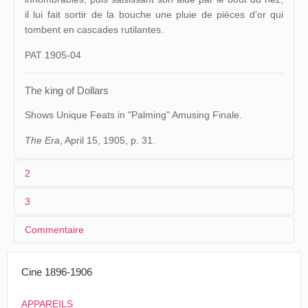
il lui fait sortir de la bouche une pluie de pièces d’or qui
tombent en cascades rutilantes.
PAT 1905-04
The king of Dollars
Shows Unique Feats in "Palming" Amusing Finale.
The Era
, April 15, 1905, p. 31.
2
3
1
Pathé
1196
Edison
6134
Commentaire
2
[
Gaston Velle
]
Els
Espagne
,
duros
3
≤ 04/1905
35 m/115 ft
11/02/1905
Sala Mercé
Barcelone
que no
Commentaire
Cine 1896-1906
4
[
France
]
passan
Jean-Claude SEGUIN
APPAREILS
El rey