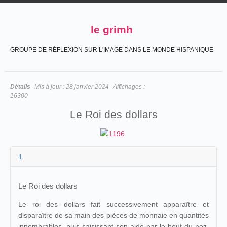
le grimh
GROUPE DE RÉFLEXION SUR L'IMAGE DANS LE MONDE HISPANIQUE
Détails
Mis à jour :
28 janvier 2024
Affichages :
16300
Le Roi des dollars
1
Le Roi des dollars
Le roi des dollars fait successivement apparaître et
disparaître de sa main des pièces de monnaie en quantités
innombrables, puis saisissant son aide par le bout du nez,