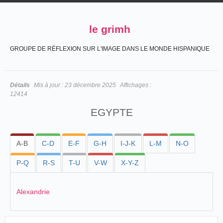
le grimh
GROUPE DE RÉFLEXION SUR L'IMAGE DANS LE MONDE HISPANIQUE
Détails
Mis à jour :
23 décembre 2025
Affichages :
12414
EGYPTE
A-B
C-D
E-F
G-H
I-J-K
L-M
N-O
P-Q
R-S
T-U
V-W
X-Y-Z
Alexandrie