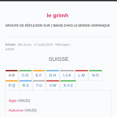
le grimh
GROUPE DE RÉFLEXION SUR L'IMAGE DANS LE MONDE HISPANIQUE
Détails
Mis à jour :
17 août 2024
Affichages :
43609
SUISSE
A-B
C-D
E-F
G-H
I-J-K
L-M
N-O
P-Q
R-S
T-U
V-W
X-Y-Z
Aigle
(VAUD)
Aubonne
(VAUD)