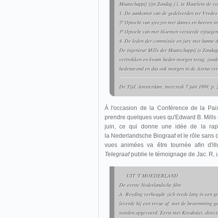
Maatschappij zijn Zondag j.l. te Haarlem de 
1. De aankomst van de gedeleerden ter Vredes-
2º Optocht van sjeezen met dames en heeren in
3º Optocht van met bloemen versierde rijtuigen
4. De leden der commissie en jury met hunne
De ingenieur Mills der Maatschappij is Zond
vertrokken en kwam heden morgen terug, zooda
hedenavond en dus ook morgen in de Arena ve
De Tijd
, Amsterdam, mercredi 7 juin 1899, p. 
À l'occasion de la Conférence de la Pa
prendre quelques vues qu'Edward B. Mills
juin, ce qui donne une idée de la rap
la Nederlandsche Biograaf et le rôle sans d
vues animées va être tournée afin d'il
Telegraaf
publie le témoignage de Jac. R, u
UIT 'T MOEDERLAND
De eerste Nederlandsche film
A. Reyding verheugde zich reeds lang in een gro
leverde hij een revue af, met de bestemming 
worden opgevoerd. Eerst met Kreukniet, directe