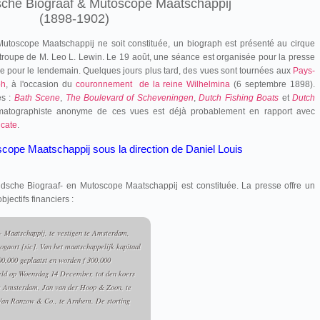
che Biograaf & Mutoscope Maatschappij
(1898-1902)
utoscope Maatschappij ne soit constituée, un biograph est présenté au cirque
 troupe de M. Leo L. Lewin. Le 19 août, une séance est organisée pour la presse
ue pour le lendemain. Quelques jours plus tard, des vues sont tournées aux
Pays-
ph
, à l'occasion du
couronnement de la reine Wilhelmina
(6 septembre 1898).
es :
Bath Scene
,
The Boulevard of Scheveningen
,
Dutch Fishing Boats
et
Dutch
matographiste anonyme de ces vues est déjà probablement en rapport avec
icate
.
ope Maatschappij sous la direction de Daniel Louis
sche Biograaf- en Mutoscope Maatschappij est constituée. La presse offre un
bjectifs financiers :
 Maatschappij, te vestigen te Amsterdam,
ogaort [
sic
]. Van het maatschappelijk kapitaal
00,000 geplaatst en worden f 300,000
eld op
Woensdag
14
December,
tot den koers
te Amsterdam, Jan van der Hoop & Zoon, te
Van Ranzow & Co., te Arnhem. De storting