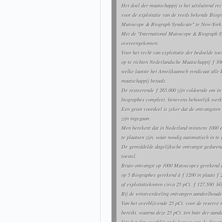
Het doel der maatschappij is het uitsluitend re
voor de exploitatie van de reeds bekende Biog
Mutoscope & Biograph Syndicate" te New-York
Met de "International Mutoscope & Biograph S
overeengekomen:
Voor het recht van exploitatie der bedoelde to
op te richten Nederlandsche Maatschappij ƒ 30
welke laatste het Ameiikaansch syndicaat alle 
maatschappij betaalt.
De resteerende ƒ 265,000 zijn voldoende om in
biographes compleet, benevens behoorlijk werk
Een groot voordeel is zeker dat de ontvangsten
zijn ingegaan.
Men berekent dat in Nederland minstens 1000 
te plaatsen zijn, wáár noodig automatisch in te 
De gemiddelde dagelijksche ontvangst geduren
toestel.
Bruto ontvangst op 1000 Mutoscopcs gerekend à 
op 5 Biographes gerekend à ƒ 1200 in plaats ƒ
af exploitatiekosten circa 25 pCt, ƒ 127,500, bli
Bij de winstverdeeling ontvangen aandeelhouder
Van het overblijvende 25 pCt. voor de reserve t
bereikt, waarna deze 25 pCt. ten bate der aan