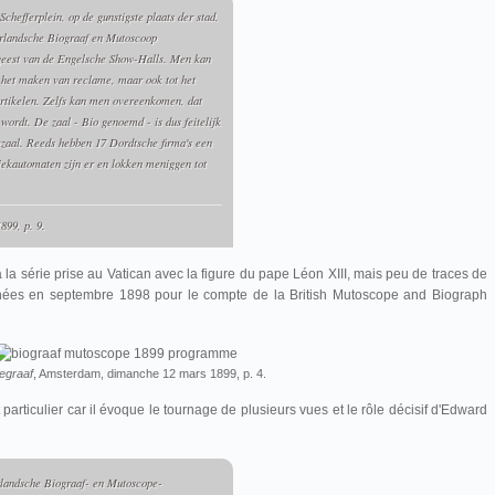
Schefferplein, op de gunstigste plaats der stad,
rlandsche Biograaf en Mutoscoop
 geest van de Engelsche Show-Halls. Men kan
t het maken van reclame, maar ook tot het
 artikelen. Zelfs kan men overeenkomen, dat
wordt. De zaal - Bio genoemd - is dus feitelijk
ezaal. Reeds hebben 17 Dordtsche firma's een
ekautomaten zijn er en lokken meniggen tot
899, p. 9.
 la série prise au Vatican avec la figure du pape Léon XIII, mais peu de traces de
urnées en septembre 1898 pour le compte de la British Mutoscope and Biograph
egraaf
, Amsterdam, dimanche 12 mars 1899, p. 4.
t particulier car il évoque le tournage de plusieurs vues et le rôle décisif d'Edward
andsche Biograaf- en Mutoscope-