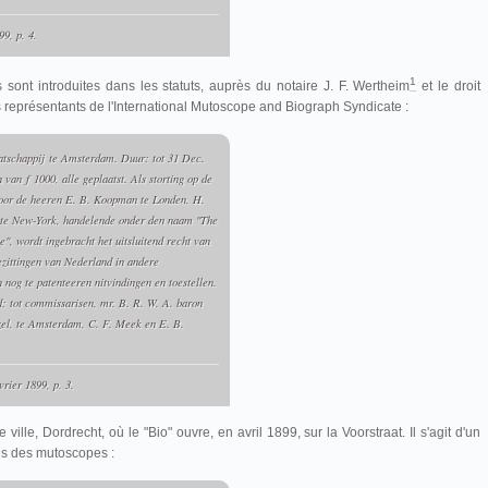
99, p. 4.
1
 sont introduites dans les statuts, auprès du notaire J. F. Wertheim
et le droit
nts représentants de l'International Mutoscope and Biograph Syndicate :
tschappij
te Amsterdam. Duur: tot 31 Dec.
en van
f
1000, alle geplaatst. Als storting op de
oor de heeren E. B. Koopman te Londen, H.
 te New-York, handelende onder den naam "The
", wordt ingebracht het uitsluitend recht van
ezittingen van Nederland in andere
 nog te patenteeren nitvindingen en toestellen.
; tot commissarisen, mr. B. R. W. A. baron
jzel, te Amsterdam, C. F. Meek en E. B.
rier 1899, p. 3.
 ville, Dordrecht, où le "Bio" ouvre, en avril 1899, sur la
Voorstraat. Il
s'agit d'un
lés des mutoscopes :