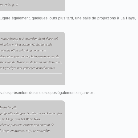
e 1898, p. 2.
naugure également, quelques jours plus tard, une salle de projections à La Haye,
 maatschappij te Amsterdam heeft thans ook
erkgebouw Wagenstraat 41, dat later als
Maatschappij in gebruik genomen en
den ontvangen, die de photographieën van de
ukte schip de
Maine
iut de haven van New-York,
e tafreeltjes met genoegen aanschouwden.
salles présentent des mutoscopes également en janvier :
aatschappij.
pige afbeeldingen, is alhier in werking te zien
, 9e Etage, van bet Witte Huis.
chen te plaatsen, kunnen zich omtrent de
 Biogr. en Mutosc. Mij., te Rotterdam,