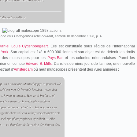
e 5 pCt., commissarissen 10 pCt.,
0 décembre 1898, p.
sche en's Hertogenbossche courant
, samedi 10 décembre 1898, p. 4.
Daniel Louis Uÿttenboogaart
. Elle est constituée sous l'égide de l'International
 York
. Son capital est fixé à 600.000 florins et son objet est de détenir les droits
 et des mutoscopes pour les
Pays-Bas
et les colonies néerlandaises. Parmi les
prise on compte
Edward B. Mills
. Dans les derniers jours de l'année, une nouvelle
straat d'
Amsterdam
où neuf mutoscopes présentent des vues animées :
af- en Mutoscope-Maatschappij" in perceel 105
steld om met de levende beelden, welke den
en, kennis te maken. Het getal beelden, of
zoovele automatisch werkende machines
penning in een gleuf, legt het oog voor een
oogenblikken valt een schuif weg en opent zich
 snel zijn photographieën afwikkelt — elke
ht — en daardoor de beweging der figuren doet