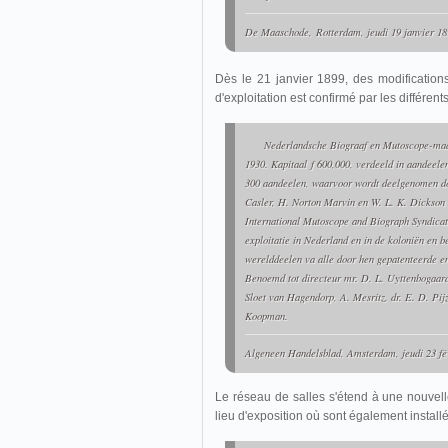
De Maaschode
, Rotterdam, jeudi 19 janvier 18
Dès le 21 janvier 1899, des modifications
d'exploitation est confirmé par les différe
Nederlandsche Biograaf en Mutoscope-maa
1930. Kapitaal
f
600,000, verdeeld in aandeel
300 aandeelen, waarvoor wordt deelgenomen d
Casler, H. Norton Marvin en W. L. K. Dickson
International Mutoscope and Biograph Syndicate
exploitatie in Nederland en in de koloniën en b
werelddeelen va alle door hen gepatenteerde en
Benoemd tot directeur mr. D. L. Uyttenbogaard
Sloet van Hagendorp, A. Mesritz, dr. E. D. Pi
Koopman.
Algeneen Handelsblad
, Amsterdam, jeudi 23 fév
Le réseau de salles s'étend à une nouvelle
lieu d'exposition où sont également instal