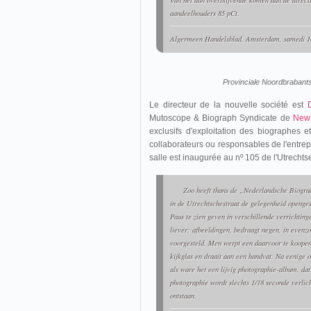
Van het dan overblijvende komen aan de directi
aandeelhouders 85 pCt.
Algermeen Handelsblad
, Amsterdam, samedi 1
Provinciale Noordbrabant
Le directeur de la nouvelle société est
Mutoscope & Biograph Syndicate de
New
exclusifs d'exploitation des biographes
collaborateurs ou responsables de l'entre
salle est inaugurée au nº 105 de l'Utrechtse
Zoo heeft thans de „Nederlandsche Biogra
in de Utrechtschestraat de gelegenheid openge
Paus te zien geven in verschillende verrichting
liever: afbeeldingen, bedraagt negen, in even
voorgesteld. Men werpt een daarvoor te koopen 
kijkglas en draait aan een handvat. Na eenige 
als ware het een lijvig photographie-album, dat
photographie wordt slechts 1/18 seconde verlic
ontstaan.