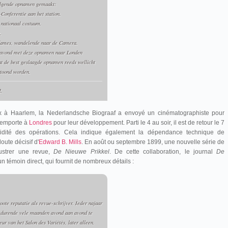
volgende opnamen gemaakt:
Conferentie aan het station.
 nationaal costuum.
.
 dames, wandelende naar de Camera.
agavond met deze opnamen naar Londen
t de best geslaagde opnamen reeds wellicht
rtoond worden.
2.
ix à Haarlem, la Nederlandsche Biograaf a envoyé un cinématographiste pour
 emporte à
Londres
pour leur développement. Parti le 4 au soir, il est de retour le 7
idité des opérations. Cela indique également la dépendance technique de
oute décisif d'
Edward B. Mills
. En août ou septembre 1899, une nouvelle série de
lustrer une revue,
De Nieuwe Prikkel
. De cette collaboration, le journal
De
n témoin direct, qui fournit de nombreux détails :
ote reputatie als revue-schrijver. Ieder najaar
gedurende vele maanden avond aan avond te
ur van het Salon des Variétés, later alleen.