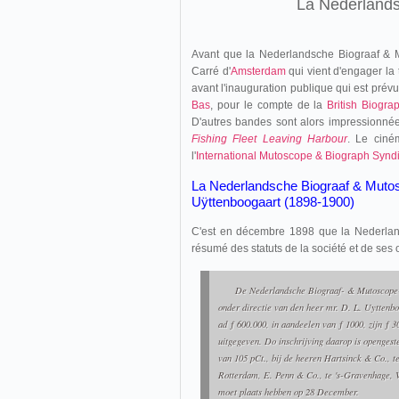
La
Nederlands
Avant que la Nederlandsche Biograaf & M
Carré d'
Amsterdam
qui vient d'engager la
avant l'inauguration publique qui est prév
Bas
, pour le compte de la
British Biogra
D'autres bandes sont alors impressionné
Fishing Fleet Leaving Harbour
. Le ciné
l'
International Mutoscope & Biograph Synd
La Nederlandsche Biograaf & Mutosc
Uÿttenboogaart (1898-1900)
C'est en décembre 1898 que la Nederland
résumé des statuts de la société et de ses o
De Nederlandsche Biograaf- & Mutoscope-
onder directie van den heer mr. D. L. Uyttenbo
ad ƒ 600.000, in aandeelen van ƒ 1000, zijn ƒ 3
uitgegeven. Do inschrijving daarop is opengest
van 105 pCt., bij de heeren Hartsinck & Co., 
Rotterdam, E. Penn & Co., te 's-Gravenhage, 
moet plaats hebben op 28 December.