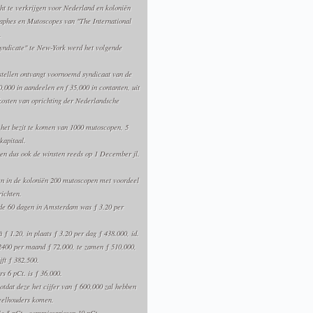
cht te verkrijgen voor Nederland en koloniën
raphes en Mutoscopes van "The International
.
yndicate" te New-York werd het volgende
estellen ontvangt voornoemd syndicaat van de
0,000 in aandeelen en
f
35,000 in contanten, uit
kosten van oprichting der Nederlandsche
 het bezit te komen van 1000 mutoscopen, 5
kapitaal.
 en dus ook de winsten reeds op 1 December jl.
en in de koloniën 200 mutoscopen met voordeel
richten.
de 60 dagen in Amsterdam was ƒ 3.20 per
ƒ 1.20, in plaats ƒ 3.20 per dag ƒ 438.000, id.
 2400 per maand ƒ 72,000, te zamen ƒ 510,000,
jft ƒ 382,500.
s 6 pCt. is ƒ 36,000.
otdat deze het cijfer van ƒ 600,000 zal hebben
deelhouders komen.