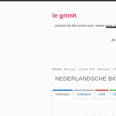
le grimh
GROUPE DE RÉFLEXION SUR L'IMAGE DANS L
AC
Détails
Mis à jour :
13 juillet 2026
Affichages :
10
NEDERLANDSCHE BI
historique
catalogue
1898
1