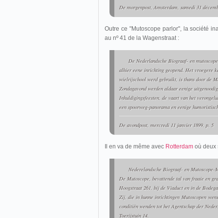
De morgenpost
, Amsterdam, samedi 31 décembr
Outre ce "Mutoscope parlor", la société i
au nº 41 de la Wagenstraat :
De Nederlandsche Biograaf- en mutoscope
alhier eene inrichting geopend. Het vroegere k
wielrijschool werd gebruikt, is thans door de 
Zondagavond werden aldaar eenige uitgenoodig
Inhuldigingsfeesten, de vaart van het verongel
een spoorweg-panorama en eenige humoristisch
De avondpost
, mercredi 11 janvier 1899, p. 5
Il en va de même avec
Rotterdam
où deux 
Nederelandsche Biograaf- en Mutoscope-M
De Mutoscope, bevattende tal van fraaie en grap
Hoogstraat 261, bij de Viaduct en in de Bodega
Zij, die in hunne inrichtingen
Mutoscopen
wens
conditiën wenden tot het Agentschap der Nederl
Toerijstuin 14.