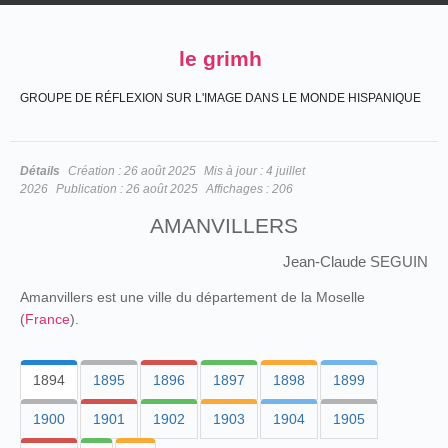
le grimh
GROUPE DE RÉFLEXION SUR L'IMAGE DANS LE MONDE HISPANIQUE
Détails
Création :
26 août 2025
Mis à jour :
4 juillet
2026
Publication :
26 août 2025
Affichages :
206
AMANVILLERS
Jean-Claude SEGUIN
Amanvillers est une ville du département de la Moselle
(
France
).
1894
1895
1896
1897
1898
1899
1900
1901
1902
1903
1904
1905