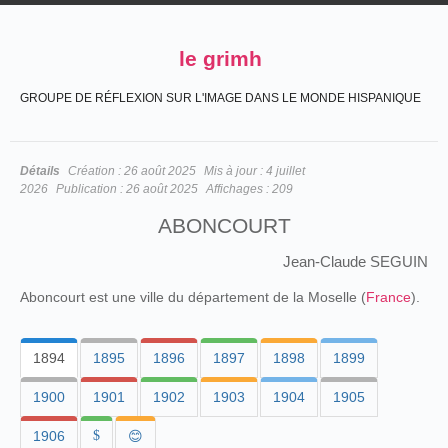
le grimh
GROUPE DE RÉFLEXION SUR L'IMAGE DANS LE MONDE HISPANIQUE
Détails
Création :
26 août 2025
Mis à jour :
4 juillet
2026
Publication :
26 août 2025
Affichages :
209
ABONCOURT
Jean-Claude SEGUIN
Aboncourt est une ville du département de la Moselle (
France
).
1894
1895
1896
1897
1898
1899
1900
1901
1902
1903
1904
1905
1906
$
😊