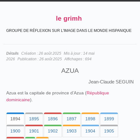
le grimh
GROUPE DE RÉFLEXION SUR L'IMAGE DANS LE MONDE HISPANIQUE
Détails
Création :
26 août 2025
Mis à jour :
14 mai
2026
Publication :
26 août 2025
Affichages :
694
AZUA
Jean-Claude SEGUIN
Azua est la capitale de province d'Azua (
République
dominicaine
).
1894
1895
1896
1897
1898
1899
1900
1901
1902
1903
1904
1905