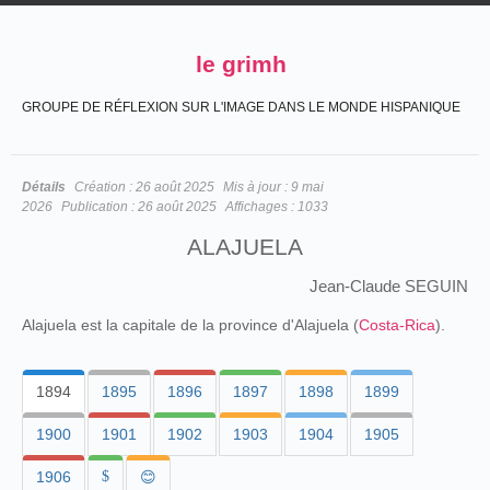
le grimh
GROUPE DE RÉFLEXION SUR L'IMAGE DANS LE MONDE HISPANIQUE
Détails
Création :
26 août 2025
Mis à jour :
9 mai
2026
Publication :
26 août 2025
Affichages :
1033
ALAJUELA
Jean-Claude SEGUIN
Alajuela est la capitale de la province d'Alajuela (
Costa-Rica
).
1894
1895
1896
1897
1898
1899
1900
1901
1902
1903
1904
1905
1906
$
😊