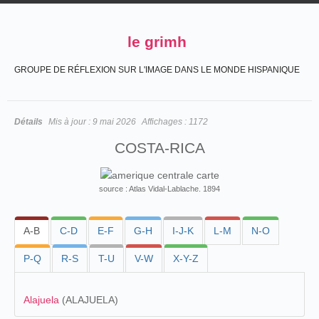
le grimh
GROUPE DE RÉFLEXION SUR L'IMAGE DANS LE MONDE HISPANIQUE
Détails
Mis à jour :
9 mai 2026
Affichages :
1172
COSTA-RICA
source : Atlas Vidal-Lablache. 1894
A-B
C-D
E-F
G-H
I-J-K
L-M
N-O
P-Q
R-S
T-U
V-W
X-Y-Z
Alajuela
(ALAJUELA)