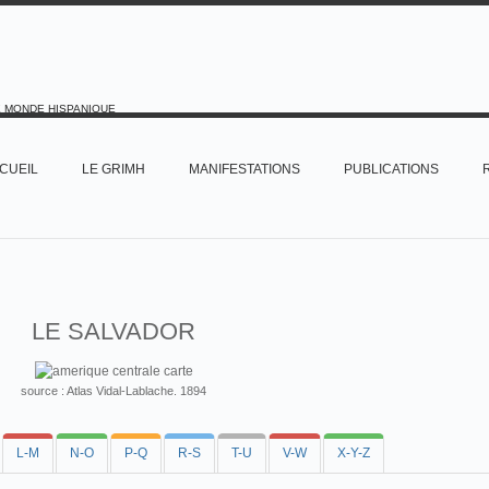
E MONDE HISPANIQUE
CUEIL
LE GRIMH
MANIFESTATIONS
PUBLICATIONS
LE SALVADOR
source : Atlas Vidal-Lablache. 1894
L-M
N-O
P-Q
R-S
T-U
V-W
X-Y-Z