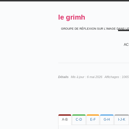
le grimh
GROUPE DE RÉFLEXION SUR L'IMAGE DANS L
AC
Détails
Mis à jour :
6 mai 2026
Affichages :
1065
A-B
C-D
E-F
G-H
I-J-K