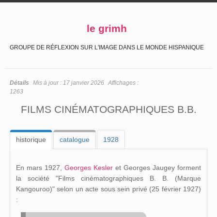
le grimh
GROUPE DE RÉFLEXION SUR L'IMAGE DANS LE MONDE HISPANIQUE
Détails
Mis à jour :
17 janvier 2026
Affichages :
1263
FILMS CINÉMATOGRAPHIQUES B.B.
historique
catalogue
1928
En mars 1927,
Georges Kesler
et Georges Jaugey forment
la société "Films cinématographiques B. B. (Marque
Kangouroo)" selon un acte sous sein privé (25 février 1927)
: