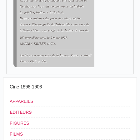
La Société ne sera pas dissoute en cas de décès de
l'un des associés ; elle continuera de plein droit
jusqu'à l'expiration de la Société.
Deux exemplaires des présents statuts ont été
déposés, ll'un au greffe du Tribunal de commerce de
la Seine et l'autre au greffe de la Justice de paix du
e
10
arrondissement, le 2 mars 1927.
JAUGEY, KESLER et Cie.
Archives commerciales de la France
, Paris, vendredi
4 mars 1927, p. 550.
Cine 1896-1906
APPAREILS
ÉDITEURS
FIGURES
FILMS