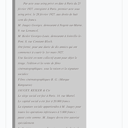
Par acte sous seing privé en date à Paris du 25
février 1927, enregistré à Paris, premier acte sous
seing privé, le 28 février 1927, aux droits de huit
cent dix francs.
M. Jaugey Georges, demeurant à Nogent-sur-Marne,
9, rue Lemancel,
M. Kesler Georges-Louis, demeurant à Joinville-le-
Pont, 8, rue Constant-Bloch,
Ont formé, pour une durée de dix années qui ont
commencé à courir le 1er mars 1927,
Une Société en nom collectif ayant pour objet le
tirage, l'édition et la vente de films
cinématographiques, sous la raison et la signature
sociales:
Films cinématographiques B. G. (Marque
Kangouroo)
JAUGEY, KESLER & Cie
Le siège social est fixé à Paris, 14, rue Martel.
Le capital social a été fixé à 20.000 francs.
La signature sociale appartiendra à M. Jaugey pour
toutes les opérations inférieures à 5.000 francs ;
passé cette somme, M. Jaugey devra être autorisé
spécialement.