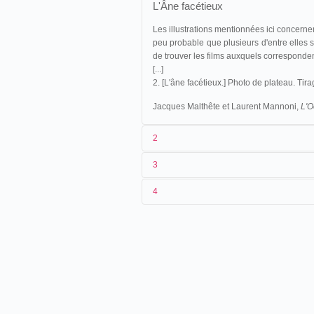
L'Âne facétieux
Les illustrations mentionnées ici concernent
peu probable que plusieurs d'entre elles 
de trouver les films auxquels corresponde
[...]
2. [L'âne facétieux.] Photo de plateau. T
Jacques Malthête et Laurent Mannoni,
L'O
2
3
Décors et Accessoires : 281-282. 309-310
4
facétieux.​
1
Star Film/Méliès
2
Georges Méliès
Décors et Accessoires :
281-282
.
309
→
facétieux
.
3
n.c.