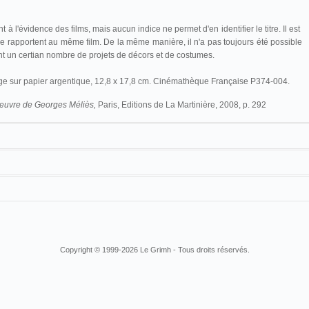
 à l'évidence des films, mais aucun indice ne permet d'en identifier le titre. Il est
se rapportent au même film. De la même manière, il n'a pas toujours été possible
nt un certian nombre de projets de décors et de costumes.
irage sur papier argentique, 12,8 x 17,8 cm. Cinémathèque Française P374-004.
euvre de Georges Méliès,
Paris, Editions de La Martinière, 2008, p. 292
e
. 430-443 (15
tab.). 508-509. 578-580. 632-633. 678-679. 1186-1189. Âne
Copyright © 1999-2026 Le Grimh - Tous droits réservés.
e
-310
.
430-443 (15
tab.)
.
508-509
.
578-580
.
632-633
.
678-679
.
1186-1189
.
Âne