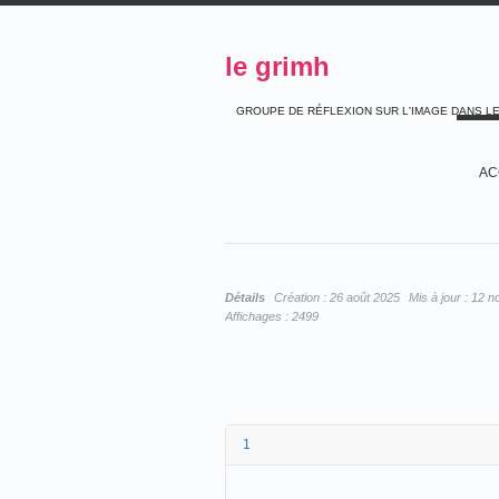
le grimh
GROUPE DE RÉFLEXION SUR L'IMAGE DANS L
AC
Détails
Création :
26 août 2025
Mis à jour :
12 n
Affichages :
2499
1