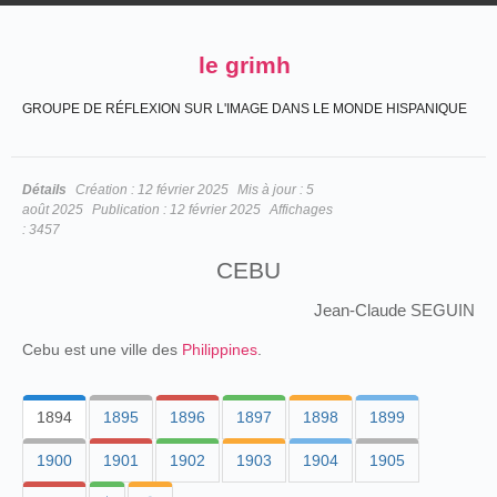
le grimh
GROUPE DE RÉFLEXION SUR L'IMAGE DANS LE MONDE HISPANIQUE
Détails
Création :
12 février 2025
Mis à jour :
5
août 2025
Publication :
12 février 2025
Affichages
:
3457
CEBU
Jean-Claude SEGUIN
Cebu est une ville des
Philippines
.
1894
1895
1896
1897
1898
1899
1900
1901
1902
1903
1904
1905