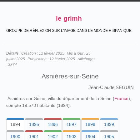
le grimh
GROUPE DE RÉFLEXION SUR L'IMAGE DANS LE MONDE HISPANIQUE
Détails
Création :
12 février 2025
Mis à jour :
25
juillet 2025
Publication :
12 février 2025
Affichages
:
3874
Asnières-sur-Seine
Jean-Claude SEGUIN
Asnières-sur-Seine, ville du département de la Seine (
France
),
compte 19.573 habitants (1894).
1894
1895
1896
1897
1898
1899
1900
1901
1902
1903
1904
1905