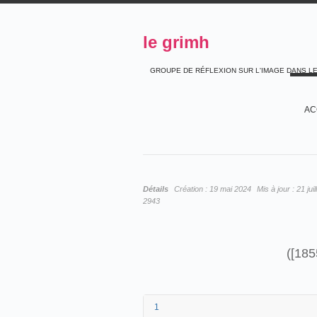
le grimh
GROUPE DE RÉFLEXION SUR L'IMAGE DANS L
AC
Détails
Création :
19 mai 2024
Mis à jour :
21 jui
2943
([18
1